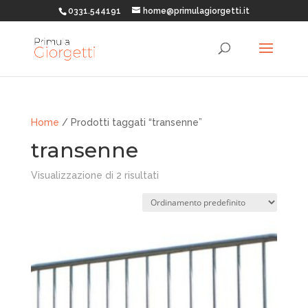
0331.544191
home@primulagiorgetti.it
Home
/ Prodotti taggati “transenne”
transenne
Visualizzazione di 2 risultati