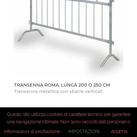
TRANSENNA ROMA, LUNGA 200 O 250 CM
Transenna metallica con sbarre verticali
Questo sito utilizza cookies di carattere tecnico per garantire
una navigazione ottimale. Non sono raccolti dati personali o
informazioni di profilazione.
IMPOSTAZIONI
ACCETTA
Primulagiorgetti ©Copyright 2020 –
Mappa