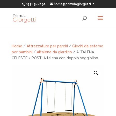
0331.544191
home@primulagiorgetti.it
Home
/
Attrezzature per parchi
/
Giochi da esterno
per bambini
/
Altalene da giardino
/ ALTALENA
CELESTE 2 POSTI Altalena con doppio seggiolino