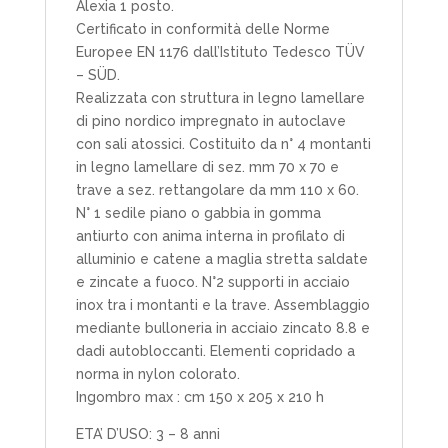
Alexia 1 posto.
Certificato in conformità delle Norme
Europee EN 1176 dall’Istituto Tedesco TÜV
– SÜD.
Realizzata con struttura in legno lamellare
di pino nordico impregnato in autoclave
con sali atossici. Costituito da n° 4 montanti
in legno lamellare di sez. mm 70 x 70 e
trave a sez. rettangolare da mm 110 x 60.
N° 1 sedile piano o gabbia in gomma
antiurto con anima interna in profilato di
alluminio e catene a maglia stretta saldate
e zincate a fuoco. N°2 supporti in acciaio
inox tra i montanti e la trave. Assemblaggio
mediante bulloneria in acciaio zincato 8.8 e
dadi autobloccanti. Elementi copridado a
norma in nylon colorato.
Ingombro max : cm 150 x 205 x 210 h
ETA’ D’USO: 3 – 8 anni