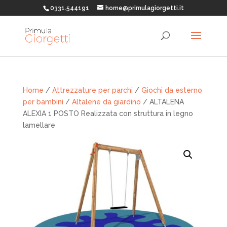
0331.544191
home@primulagiorgetti.it
Home
/
Attrezzature per parchi
/
Giochi da esterno
per bambini
/
Altalene da giardino
/ ALTALENA
ALEXIA 1 POSTO Realizzata con struttura in legno
lamellare