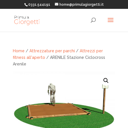
0331.544191
home@primulagiorgetti.it
Home
/
Attrezzature per parchi
/
Attrezzi per
fitness all'aperto
/ ARENILE Stazione Ciclocross
Arenile