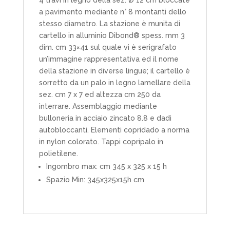
a pavimento mediante n° 8 montanti dello
stesso diametro. La stazione è munita di
cartello in alluminio Dibond® spess. mm 3
dim. cm 33×41 sul quale vi è serigrafato
un’immagine rappresentativa ed il nome
della stazione in diverse lingue; il cartello è
sorretto da un palo in legno lamellare della
sez. cm 7 x 7 ed altezza cm 250 da
interrare. Assemblaggio mediante
bulloneria in acciaio zincato 8.8 e dadi
autobloccanti. Elementi copridado a norma
in nylon colorato. Tappi copripalo in
polietilene.
Ingombro max: cm 345 x 325 x 15 h
Spazio Min: 345x325x15h cm