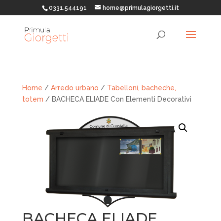
0331.544191
home@primulagiorgetti.it
Home
/
Arredo urbano
/
Tabelloni, bacheche,
totem
/ BACHECA ELIADE Con Elementi Decorativi
BACHECA ELIADE