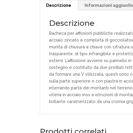
Descrizione
Informazioni aggiunti
Descrizione
Bacheca per affissioni pubbliche realizzata
acciaio zincato e completa di gocciolatoio 
munita di chiusura a chiave con cifratura 
trasparente, di tipo infrangibile e protett
esterni. L’affissione avviene su pannello i
sostegno è costituito da due profilati ret
da formare una V stilizzata, questi sono co
sulla parte superiore e con piastra in accia
interrando parte dei montanti nel terreno.
viteria in acciaio inox e istruzioni di mon
brillante caratterizzato da una cromia grig
Prodotti correlati