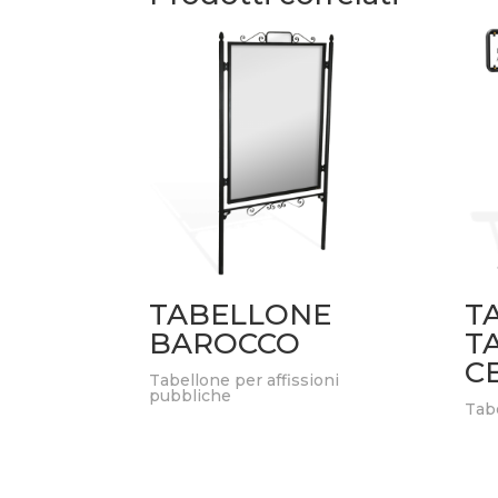
TABELLONE
T
BAROCCO
T
C
Tabellone per affissioni
pubbliche
Tabe