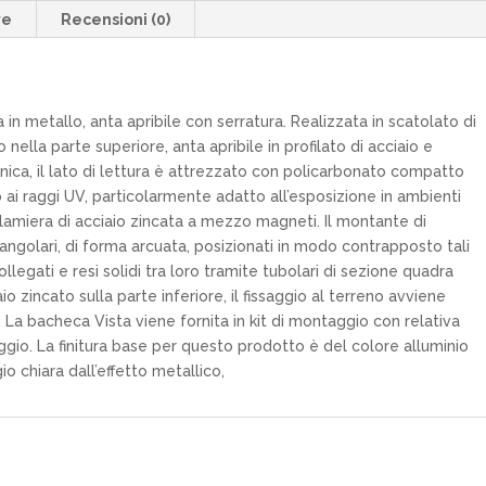
ve
Recensioni (0)
 in metallo, anta apribile con serratura. Realizzata in scatolato di
nella parte superiore, anta apribile in profilato di acciaio e
unica, il lato di lettura è attrezzato con policarbonato compatto
o ai raggi UV, particolarmente adatto all’esposizione in ambienti
n lamiera di acciaio zincata a mezzo magneti. Il montante di
tangolari, di forma arcuata, posizionati in modo contrapposto tali
llegati e resi solidi tra loro tramite tubolari di sezione quadra
io zincato sulla parte inferiore, il fissaggio al terreno avviene
 La bacheca Vista viene fornita in kit di montaggio con relativa
taggio. La finitura base per questo prodotto è del colore alluminio
io chiara dall’effetto metallico,