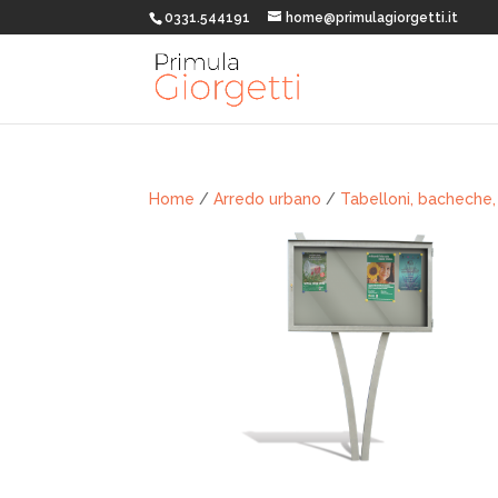
0331.544191
home@primulagiorgetti.it
Home
/
Arredo urbano
/
Tabelloni, bacheche