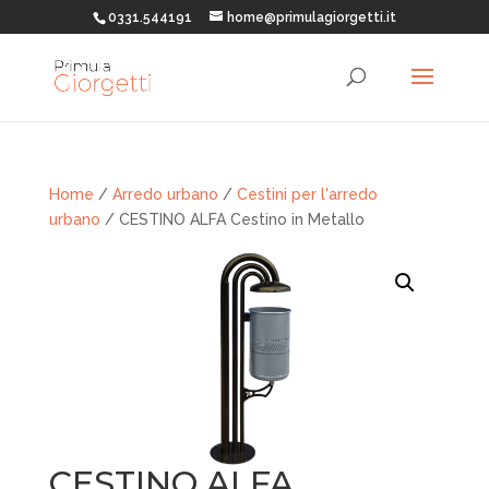
0331.544191
home@primulagiorgetti.it
Home
/
Arredo urbano
/
Cestini per l'arredo
urbano
/ CESTINO ALFA Cestino in Metallo
CESTINO ALFA