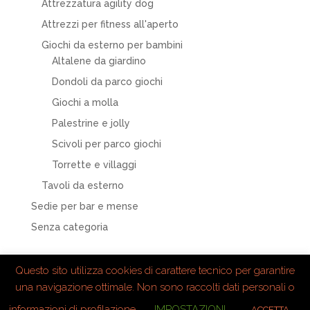
Attrezzatura agility dog
Attrezzi per fitness all'aperto
Giochi da esterno per bambini
Altalene da giardino
Dondoli da parco giochi
Giochi a molla
Palestrine e jolly
Scivoli per parco giochi
Torrette e villaggi
Tavoli da esterno
Sedie per bar e mense
Senza categoria
Questo sito utilizza cookies di carattere tecnico per garantire
una navigazione ottimale. Non sono raccolti dati personali o
informazioni di profilazione.
IMPOSTAZIONI
ACCETTA