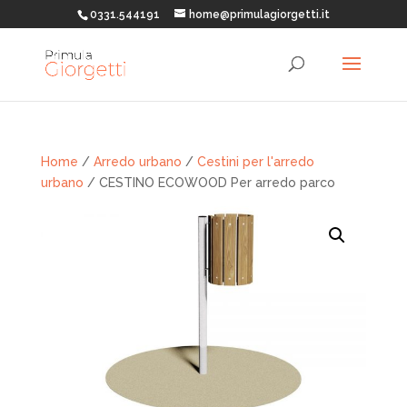
0331.544191
home@primulagiorgetti.it
Home
/
Arredo urbano
/
Cestini per l'arredo
urbano
/ CESTINO ECOWOOD Per arredo parco