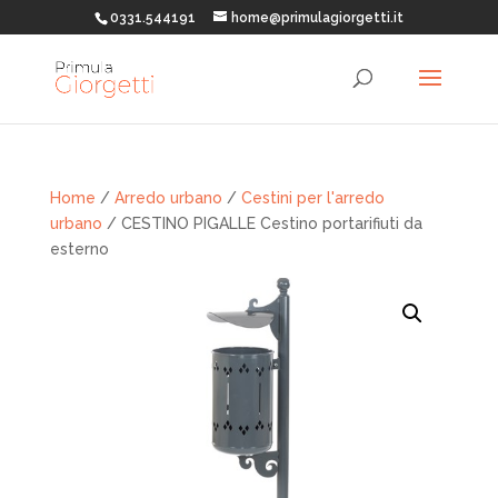
0331.544191
home@primulagiorgetti.it
Home
/
Arredo urbano
/
Cestini per l'arredo
urbano
/ CESTINO PIGALLE Cestino portarifiuti da
esterno