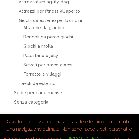
Attrezzatura agility dog
Attrezzi per fitness all'aperto
Giochi da esterno per bambini
Altalene da giardino
Dondoli da parco giochi
Giochi a molla
Palestrine e jolly
Scivoli per parco giochi
Torrette e villaggi
Tavoli da esterno
Sedie per bar e mense
Senza categoria
Questo sito utilizza cookies di carattere tecnico per garantire
una navigazione ottimale. Non sono raccolti dati personali o