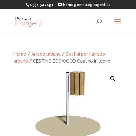
0331.544191
home@primulagiorgetti.it
Home
/
Arredo urbano
/
Cestini per l'arredo
urbano
/ CESTINO ECOWOOD Cestino in legno