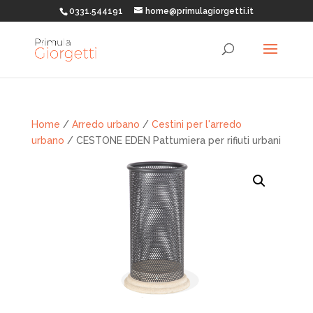
0331.544191
home@primulagiorgetti.it
Home
/
Arredo urbano
/
Cestini per l'arredo
urbano
/ CESTONE EDEN Pattumiera per rifiuti urbani