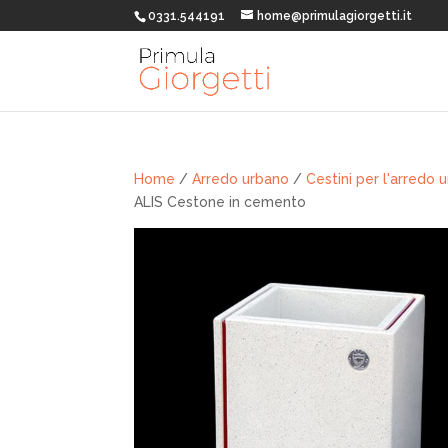
0331.544191
home@primulagiorgetti.it
Home
/
Arredo urbano
/
Cestini per l'arredo 
ALIS Cestone in cemento