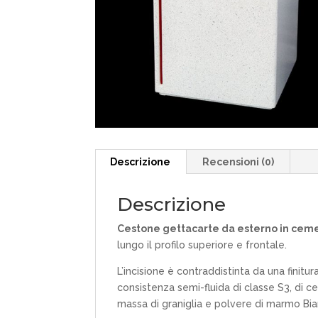
Descrizione
Recensioni (0)
Descrizione
Cestone gettacarte da esterno in cem
lungo il profilo superiore e frontale.
L’incisione è contraddistinta da una finit
consistenza semi-fluida di classe S3, di c
massa di graniglia e polvere di marmo Bia