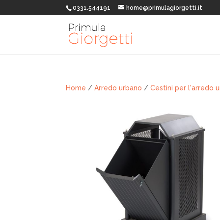
0331.544191
home@primulagiorgetti.it
Home
/
Arredo urbano
/
Cestini per l'arredo 