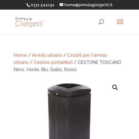
0331.544191
home@primulagiorgetti.it
Home
/
Arredo urbano
/
Cestini per l'arredo
urbano
/
Cestoni portarifiuti
/ CESTONE TOSCANO
Nero, Verde, Blu, Giallo, Rosso