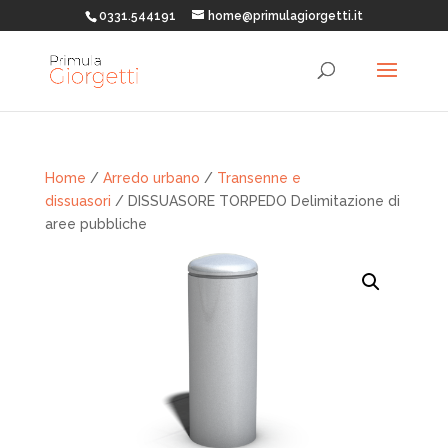
0331.544191
home@primulagiorgetti.it
Home
/
Arredo urbano
/
Transenne e
dissuasori
/ DISSUASORE TORPEDO Delimitazione di
aree pubbliche