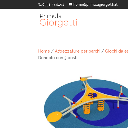
0331.544191
home@primulagiorgetti.it
Home
/
Attrezzature per parchi
/
Giochi da e
Dondolo con 3 posti