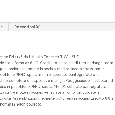
ve
Recensioni (0)
ropee EN 1176 dall’Istituto Tedesco TÜV – SÜD.
iciato a forno a 180°C. Costituito da telaio di forma triangolare in
 40 e lamiera sagomata in acciaio elettrozincata spess. mm 4,
olietilene PEHD, spess. mm 10, colorato pantografato e con
dolo è completo di dispositivo maniglia/poggiapiede in tubolare di
dile in polietilene PEHD, spess. Mm 15, colorato pantografato e
sata su tre molle in acciaio verniciate a forno, omologate e
o dita. Assemblaggio mediante bulloneria in acciaio zincato 8.8 e
norma in nylon colorato.