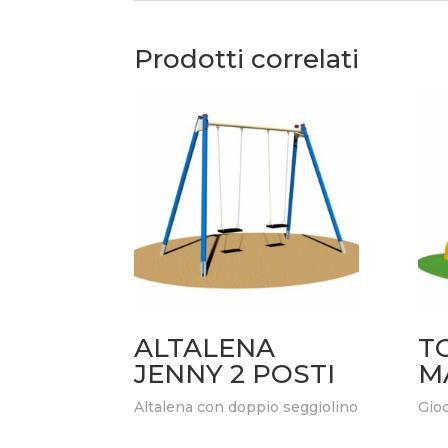
Prodotti correlati
ALTALENA
T
JENNY 2 POSTI
M
Altalena con doppio seggiolino
Gio