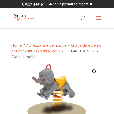
0331.544191
home@primulagiorgetti.it
Home
/
Attrezzature per parchi
/
Giochi da esterno
per bambini
/
Giochi a molla
/ ELEFANTE A MOLLA
Gioco a molla