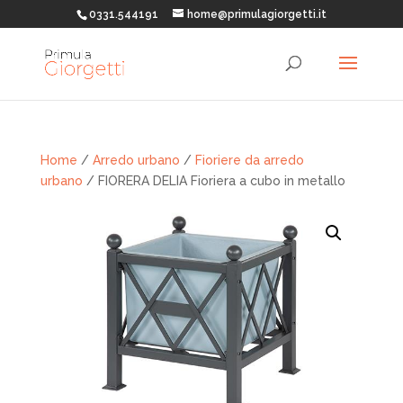
0331.544191
home@primulagiorgetti.it
Home
/
Arredo urbano
/
Fioriere da arredo
urbano
/ FIORERA DELIA Fioriera a cubo in metallo