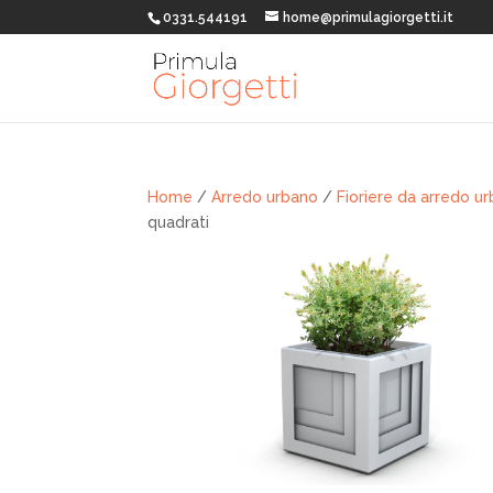
0331.544191
home@primulagiorgetti.it
Home
/
Arredo urbano
/
Fioriere da arredo u
quadrati