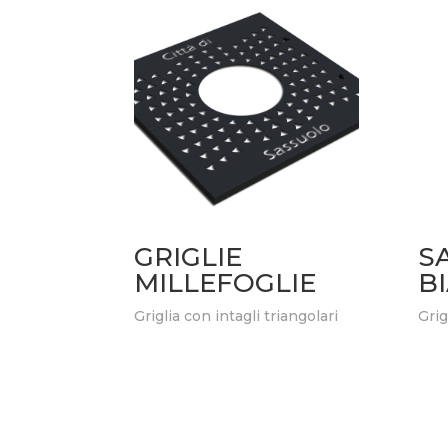
GRIGLIE
S
MILLEFOGLIE
B
Griglia con intagli triangolari
Grig