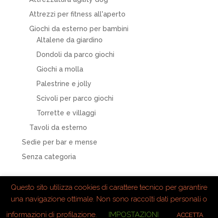
Attrezzi per fitness all'aperto
Giochi da esterno per bambini
Altalene da giardino
Dondoli da parco giochi
Giochi a molla
Palestrine e jolly
Scivoli per parco giochi
Torrette e villaggi
Tavoli da esterno
Sedie per bar e mense
Senza categoria
Questo sito utilizza cookies di carattere tecnico per garantire
una navigazione ottimale. Non sono raccolti dati personali o
informazioni di profilazione.
IMPOSTAZIONI
ACCETTA