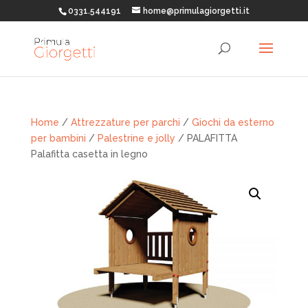
0331.544191
home@primulagiorgetti.it
Home
/
Attrezzature per parchi
/
Giochi da esterno
per bambini
/
Palestrine e jolly
/ PALAFITTA
Palafitta casetta in legno