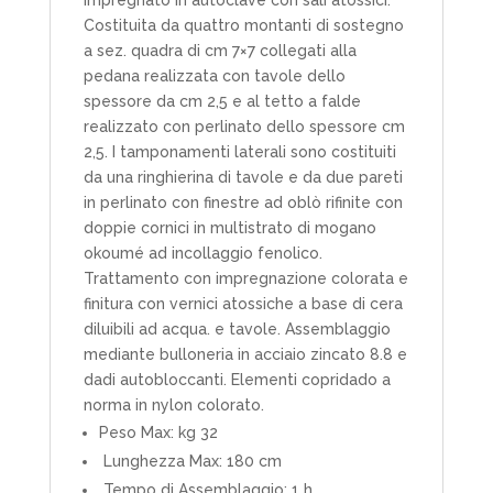
Costituita da quattro montanti di sostegno
a sez. quadra di cm 7×7 collegati alla
pedana realizzata con tavole dello
spessore da cm 2,5 e al tetto a falde
realizzato con perlinato dello spessore cm
2,5. I tamponamenti laterali sono costituiti
da una ringhierina di tavole e da due pareti
in perlinato con finestre ad oblò rifinite con
doppie cornici in multistrato di mogano
okoumé ad incollaggio fenolico.
Trattamento con impregnazione colorata e
finitura con vernici atossiche a base di cera
diluibili ad acqua. e tavole. Assemblaggio
mediante bulloneria in acciaio zincato 8.8 e
dadi autobloccanti. Elementi copridado a
norma in nylon colorato.
Peso Max: kg 32
Lunghezza Max: 180 cm
Tempo di Assemblaggio: 1 h