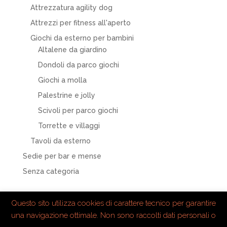
Attrezzatura agility dog
Attrezzi per fitness all'aperto
Giochi da esterno per bambini
Altalene da giardino
Dondoli da parco giochi
Giochi a molla
Palestrine e jolly
Scivoli per parco giochi
Torrette e villaggi
Tavoli da esterno
Sedie per bar e mense
Senza categoria
Questo sito utilizza cookies di carattere tecnico per garantire
una navigazione ottimale. Non sono raccolti dati personali o