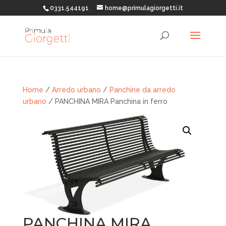
0331.544191
home@primulagiorgetti.it
Home
/
Arredo urbano
/
Panchine da arredo
urbano
/ PANCHINA MIRA Panchina in ferro
PANCHINA MIRA