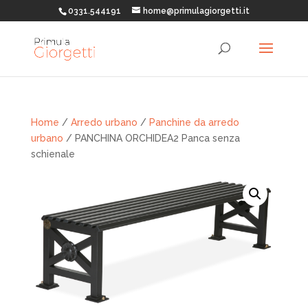
0331.544191
home@primulagiorgetti.it
Home
/
Arredo urbano
/
Panchine da arredo
urbano
/ PANCHINA ORCHIDEA2 Panca senza
schienale