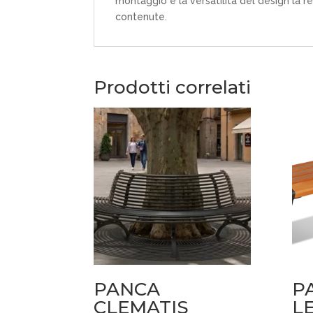
montaggio e la versatilità del design la 
contenute.
Prodotti correlati
PANCA
P
CLEMATIS
L