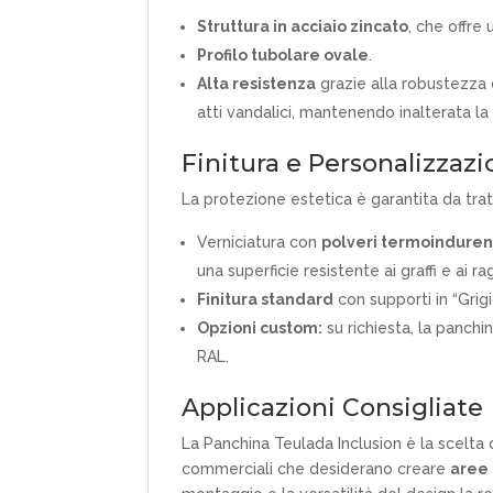
Struttura in acciaio zincato
, che offre
Profilo tubolare ovale
.
Alta resistenza
grazie alla robustezza d
atti vandalici, mantenendo inalterata la
Finitura e Personalizzaz
La protezione estetica è garantita da trat
Verniciatura con
polveri termoindurent
una superficie resistente ai graffi e ai rag
Finitura standard
con supporti in “Grig
Opzioni custom:
su richiesta, la panchi
RAL.
Applicazioni Consigliate
La Panchina Teulada Inclusion è la scelta 
commerciali che desiderano creare
aree 