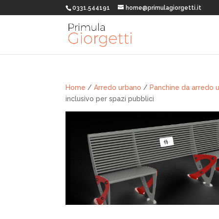
0331.544191
home@primulagiorgetti.it
Home
/
Arredo urbano
/
Panchine da arredo 
inclusivo per spazi pubblici