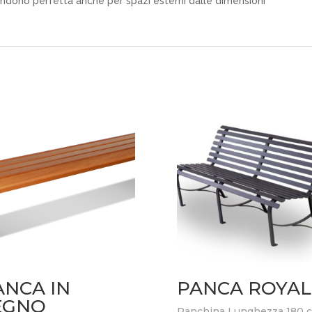
rendono perfetta anche per spazi esterni dalle dimensioni
ANCA IN
PANCA ROYAL
EGNO
Panchina Lunghezza 180 