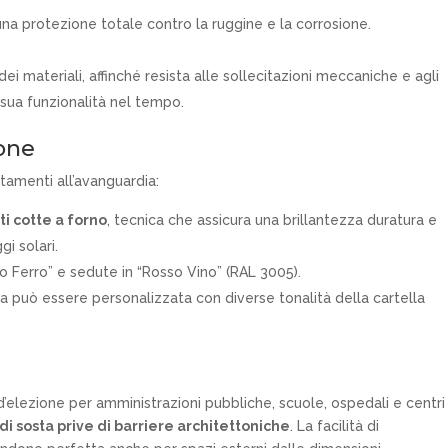
 una protezione totale contro la ruggine e la corrosione.
ei materiali, affinché resista alle sollecitazioni meccaniche e agli
 sua funzionalità nel tempo.
ione
tamenti all’avanguardia:
i cotte a forno
, tecnica che assicura una brillantezza duratura e
gi solari.
io Ferro” e sedute in “Rosso Vino” (RAL 3005).
na può essere personalizzata con diverse tonalità della cartella
d’elezione per amministrazioni pubbliche, scuole, ospedali e centri
di sosta prive di barriere architettoniche
. La facilità di