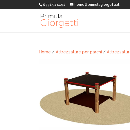
0331.544191
home@primulagiorgetti.it
Home
/
Attrezzature per parchi
/
Attrezzatur