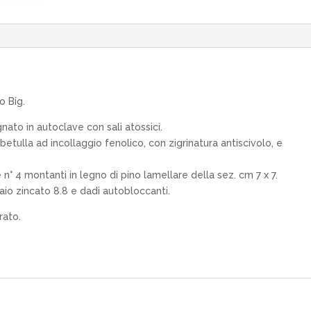
o Big.
nato in autoclave con sali atossici.
 betulla ad incollaggio fenolico, con zigrinatura antiscivolo, e
° 4 montanti in legno di pino lamellare della sez. cm 7 x 7.
io zincato 8.8 e dadi autobloccanti.
rato.