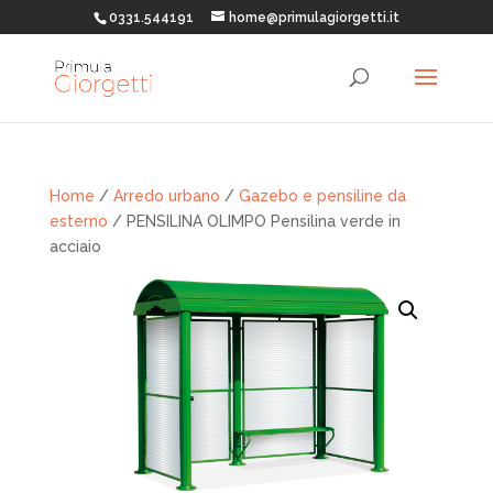
0331.544191
home@primulagiorgetti.it
Home
/
Arredo urbano
/
Gazebo e pensiline da
esterno
/ PENSILINA OLIMPO Pensilina verde in
acciaio