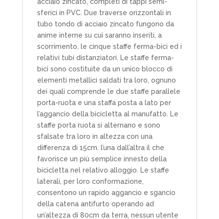
acciaio zincato, completi di tappi semi-
sferici in PVC. Due traverse orizzontali in
tubo tondo di acciaio zincato fungono da
anime interne su cui saranno inseriti, a
scorrimento, le cinque staffe ferma-bici ed i
relativi tubi distanziatori. Le staffe ferma-
bici sono costituite da un unico blocco di
elementi metallici saldati tra loro, ognuno
dei quali comprende le due staffe parallele
porta-ruota e una staffa posta a lato per
l’aggancio della bicicletta al manufatto. Le
staffe porta ruota si alternano e sono
sfalsate tra loro in altezza con una
differenza di 15cm. l’una dall’altra il che
favorisce un più semplice innesto della
bicicletta nel relativo alloggio. Le staffe
laterali, per loro conformazione,
consentono un rapido aggancio e sgancio
della catena antifurto operando ad
un’altezza di 80cm da terra, nessun utente