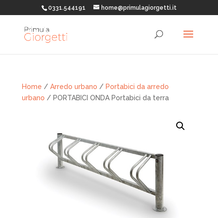
0331.544191
home@primulagiorgetti.it
Home
/
Arredo urbano
/
Portabici da arredo
urbano
/ PORTABICI ONDA Portabici da terra