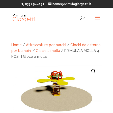
0331.544191
home@primulagiorgetti.it
Home
/
Attrezzature per parchi
/
Giochi da esterno
per bambini
/
Giochi a molla
/ PRIMULA A MOLLA 4
POSTI Gioco a molla