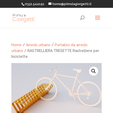
0331.544191
home@primulagiorgetti.it
Home
/
Arredo urbano
/
Portabici da arredo
urbano
/ RASTRELLIERA TRESETTE Rastrelliere per
biciclette