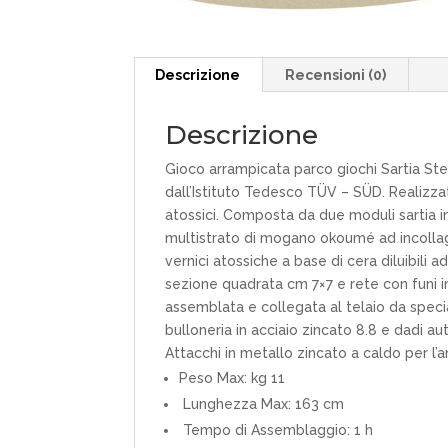
Descrizione
Recensioni (0)
Descrizione
Gioco arrampicata parco giochi Sartia Ste
dall’Istituto Tedesco TÜV – SÜD. Realizza
atossici. Composta da due moduli sartia in
multistrato di mogano okoumé ad incollagg
vernici atossiche a base di cera diluibili 
sezione quadrata cm 7×7 e rete con funi in
assemblata e collegata al telaio da spec
bulloneria in acciaio zincato 8.8 e dadi a
Attacchi in metallo zincato a caldo per l’
Peso Max: kg 11
Lunghezza Max: 163 cm
Tempo di Assemblaggio: 1 h