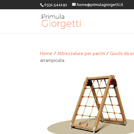
0331.544191
home@primulagiorgetti.it
Home
/
Attrezzature per parchi
/
Giochi da e
arrampicata