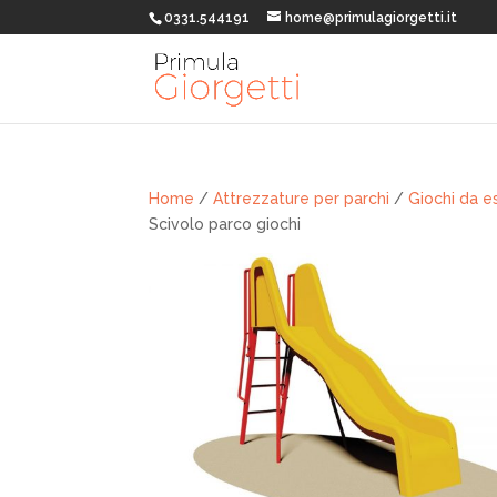
0331.544191
home@primulagiorgetti.it
Home
/
Attrezzature per parchi
/
Giochi da e
Scivolo parco giochi