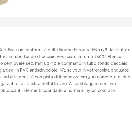
ertificato in conformità delle Norme Europee EN 1176 dall’Istituto
ra in tubo tondo di acciaio verniciato in forno 180°C. Elenco
aio semiovale sez. mm 60×30 e corrimano in tubo tondo d’acciaio
giapiedi in PVC antisdrucciolo. N°1 scivolo in vetroresina ondulato
sina ad alta densità con pista di lunghezza cm 300 completo di due
 garantire la stabilità dell’attrezzo. Assemblaggio mediante
utobloccanti. Elementi copridado a norma in nylon colorato.