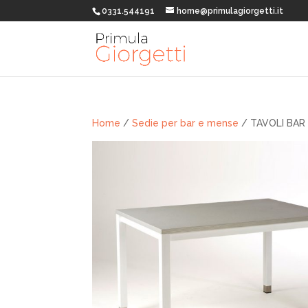
0331.544191
home@primulagiorgetti.it
Home
/
Sedie per bar e mense
/ TAVOLI BAR 1