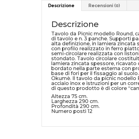
Descrizione
Recensioni (0)
Descrizione
Tavolo da Picnic modello Round, ca
di tavolo e n. 3 panche. Supporti pa
alta definizione, in lamiera zincat
con profilo realizzato in ferro piatto
semi-circolare realizzata con liston
stondato. Tavolo circolare costitui
lamiera zincata spessore, ricavato 
bordato nella parte esterna con prof
base di fori per il fissaggio al suol
Okumè. Il tavolo da picnic nodello 
acciaio inox e istruzioni per un cor
di questo prodotto è di colore “cann
Altezza 75 cm.
Larghezza 290 cm.
Profondità 290 cm.
Numero posti 12