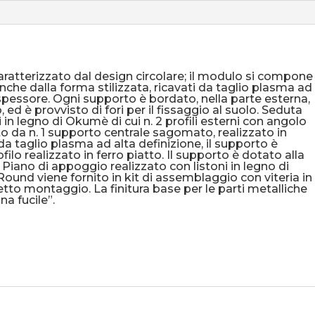
ratterizzato dal design circolare; il modulo si compone
nche dalla forma stilizzata, ricavati da taglio plasma ad
a spessore. Ogni supporto è bordato, nella parte esterna,
, ed è provvisto di fori per il fissaggio al suolo. Seduta
i in legno di Okumè di cui n. 2 profili esterni con angolo
to da n. 1 supporto centrale sagomato, realizzato in
da taglio plasma ad alta definizione, il supporto è
ilo realizzato in ferro piatto. Il supporto è dotato alla
o. Piano di appoggio realizzato con listoni in legno di
Round viene fornito in kit di assemblaggio con viteria in
retto montaggio. La finitura base per le parti metalliche
a fucile”.