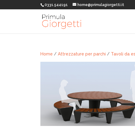
0331.544191
home@primulagiorgetti.it
Home
/
Attrezzature per parchi
/
Tavoli da e