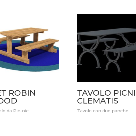
ET ROBIN
TAVOLO PICN
OOD
CLEMATIS
lo da Pic-nic
Tavolo con due panche