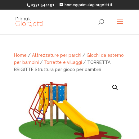
0331.544191
home@primulagiorgetti.it
Home
/
Attrezzature per parchi
/
Giochi da esterno
per bambini
/
Torrette e villaggi
/ TORRETTA
BRIGITTE Struttura per gioco per bambini