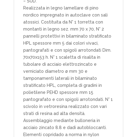
– SÜD.
Realizzata in legno lamellare di pino
nordico impregnato in autoclave con sali
atossici. Costituita da N° 1 torretta con
montanti in legno sez. mm 70 x 70, N° 2
pannelli protettivi in bilaminato stratificato
HPL spessore mm 5 dai colori vivaci,
pantografati e con spigoli arrotondati Dim.
70x70x153 h. N° 1 scaletta di risalita in
tubolare di acciaio elettrozincato e
verniciato diametro ø mm 30 e
tamponamenti laterali in bilaminato
stratificato HPL, completa di gradini in
polietilene PEHD spessore mm 15
pantografato e con spigoli arrotondati. N° 1
scivolo in vetroresina realizzato con vari
strati di resina ad alta densità.
Assemblaggio mediante bulloneria in
acciaio zincato 8.8 e dadi autobloccanti.
Elementi copridado a norma in nylon