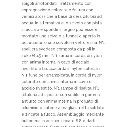
spigoli arrotondati. Trattamento con
impregnazione colorata e finitura con
vernici atossiche a base di cera diluibili ad
acqua. In alternativa allo scivolo con pista
in acciaio e sponde in legno può essere
montato uno scivolo a tunnel o aperto in
polietilene, o uno scivolo in vetroresina. N°1
spalliera svedese composta da pioli in
iroko Ø 45 mm. N°1 sartia in corda di nylon
con anima interna in cavo di acciaio
rivestito e bloccacorda in nylon colorato.
N°1 fune per arrampicata, in corda di nylon
colorato con anima interna in cavo di
acciaio rivestito. N°1 rampa di risalita. N°1
altalena ad 1 posto con sedile in gomma
antiurto con anima interna in profilato di
alluminio e catene a maglia stretta saldate
e zincate a fuoco. Assemblaggio mediante
bulloneria in acciaio zincato 8.8 e dadi