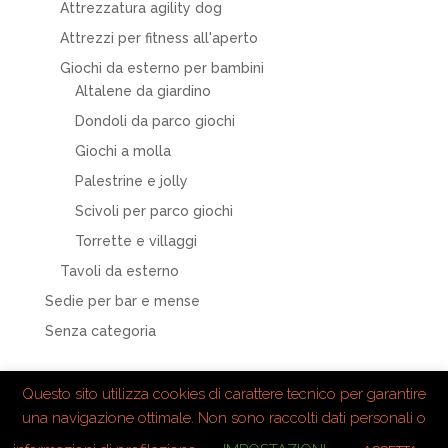
Attrezzatura agility dog
Attrezzi per fitness all'aperto
Giochi da esterno per bambini
Altalene da giardino
Dondoli da parco giochi
Giochi a molla
Palestrine e jolly
Scivoli per parco giochi
Torrette e villaggi
Tavoli da esterno
Sedie per bar e mense
Senza categoria
Questo sito utilizza cookies di carattere tecnico per garantire
una navigazione ottimale. Non sono raccolti dati personali o