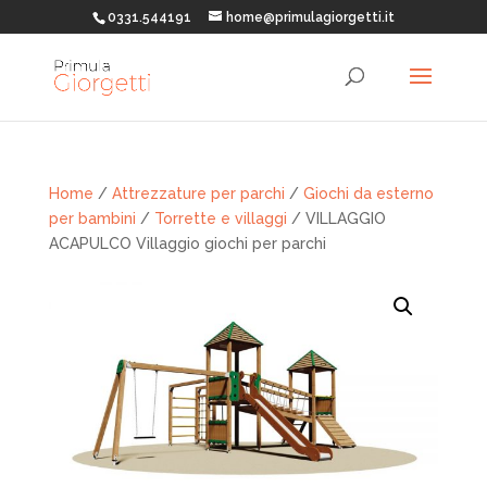
0331.544191
home@primulagiorgetti.it
Home
/
Attrezzature per parchi
/
Giochi da esterno
per bambini
/
Torrette e villaggi
/ VILLAGGIO
ACAPULCO Villaggio giochi per parchi