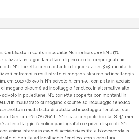
i. Certificato in conformità delle Norme Europee EN 1176
 realizzata in legno lamellare di pino nordico impregnato in
nenti: N°1 torretta con montanti in legno sez. cm 9×9 munita di
ealizzati entrambi in multistrato di mogano okoumé ad incollaggio
Dim. cm 101x78x350 h. N°1 scivolo h. cm 150, con pista in acciaio
 di mogano okoumé ad incollaggio fenolico. In alternativa allo
scivolo in polietilene. N°1 torretta scoperta con montanti in
ettivi in multistrato di mogano okoumé ad incollaggio fenolico
panchetta in multistrato di betulla ad incollaggio fenolico, con
olorati. Dim. cm 101x78x260 h. N°1 scala con pioli di iroko Ø 45 mm
 ad incollaggio fenolico pantografato e privo di spigoli. N°1
con anima interna in cavo di acciaio rivestito e bloccacorda in
trato di betulla ad incollaggio fenolico, con zigrinatura