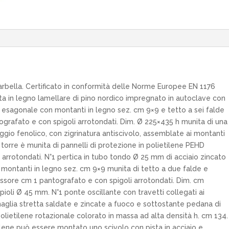
arbella. Certificato in conformità delle Norme Europee EN 1176
ta in legno lamellare di pino nordico impregnato in autoclave con
re esagonale con montanti in legno sez. cm 9×9 e tetto a sei falde
ografato e con spigoli arrotondati. Dim. Ø 225×435 h munita di una
aggio fenolico, con zigrinatura antiscivolo, assemblate ai montanti
a torre è munita di pannelli di protezione in polietilene PEHD
arrotondati. N°1 pertica in tubo tondo Ø 25 mm di acciaio zincato
n montanti in legno sez. cm 9×9 munita di tetto a due falde e
pessore cm 1 pantografato e con spigoli arrotondati. Dim. cm
 pioli Ø 45 mm. N°1 ponte oscillante con travetti collegati ai
glia stretta saldate e zincate a fuoco e sottostante pedana di
polietilene rotazionale colorato in massa ad alta densità h. cm 134.
etilene può essere montato uno scivolo con pista in acciaio e