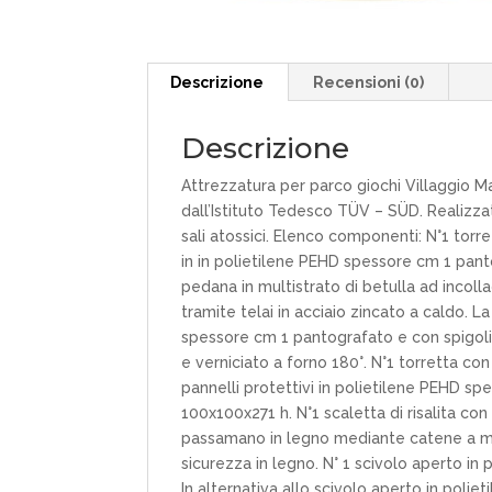
Descrizione
Recensioni (0)
Descrizione
Attrezzatura per parco giochi Villaggio M
dall’Istituto Tedesco TÜV – SÜD. Realizza
sali atossici. Elenco componenti: N°1 tor
in in polietilene PEHD spessore cm 1 pant
pedana in multistrato di betulla ad incoll
tramite telai in acciaio zincato a caldo. L
spessore cm 1 pantografato e con spigoli 
e verniciato a forno 180°. N°1 torretta co
pannelli protettivi in polietilene PEHD s
100x100x271 h. N°1 scaletta di risalita con
passamano in legno mediante catene a ma
sicurezza in legno. N° 1 scivolo aperto in 
In alternativa allo scivolo aperto in poli