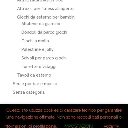
Attrezzi per fitness all'aperto
Giochi da esterno per bambini
Altalene da giardino
Dondoli da parco giochi
Giochi a molla
Palestrine e jolly
Scivoli per parco giochi
Torrette e villaggi
Tavoli da esterno
Sedie per bar e mense
Senza categoria
Questo sito utilizza cookies di carattere tecnico per garantire
una navigazione ottimale. Non sono raccolti dati personali o
informazioni di profilazione.
IMPOSTAZIONI
ACCETTA