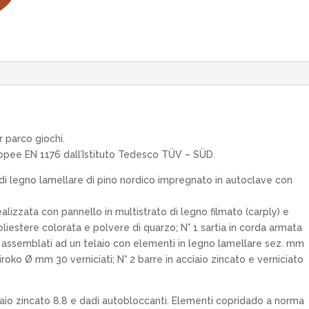
 parco giochi.
ropee EN 1176 dall’Istituto Tedesco TÜV – SÜD.
di legno lamellare di pino nordico impregnato in autoclave con
alizzata con pannello in multistrato di legno filmato (carply) e
oliestere colorata e polvere di quarzo; N° 1 sartia in corda armata
assemblati ad un telaio con elementi in legno lamellare sez. mm
 iroko Ø mm 30 verniciati; N° 2 barre in acciaio zincato e verniciato
aio zincato 8.8 e dadi autobloccanti. Elementi copridado a norma