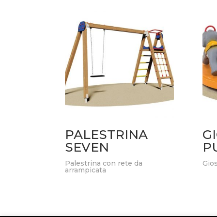
PALESTRINA
G
SEVEN
P
Palestrina con rete da
Gios
arrampicata