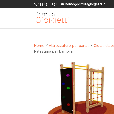
0331.544191
home@primulagiorgetti.it
Home
/
Attrezzature per parchi
/
Giochi da e
Palestrina per bambini