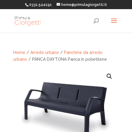
0331.544191
home@primulagiorgetti.it
Home
/
Arredo urbano
/
Panchine da arredo
urbano
/ PANCA DAYTONA Panca in polietilene