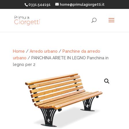
0331.544191
home@primulagiorgetti.it
Home
/
Arredo urbano
/
Panchine da arredo
urbano
/ PANCHINA ARIETE IN LEGNO Panchina in
legno per 2