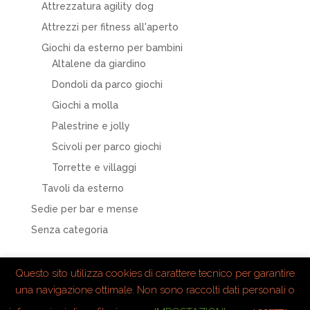
Attrezzatura agility dog
Attrezzi per fitness all'aperto
Giochi da esterno per bambini
Altalene da giardino
Dondoli da parco giochi
Giochi a molla
Palestrine e jolly
Scivoli per parco giochi
Torrette e villaggi
Tavoli da esterno
Sedie per bar e mense
Senza categoria
Questo sito utilizza cookies di carattere tecnico per garantire
una navigazione ottimale. Non sono raccolti dati personali o